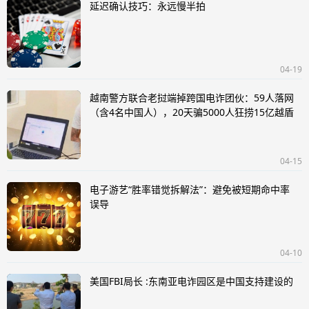
延迟确认技巧：永远慢半拍
04-19
越南警方联合老挝端掉跨国电诈团伙：59人落网
（含4名中国人），20天骗5000人狂捞15亿越盾
04-15
电子游艺“胜率错觉拆解法”：避免被短期命中率
误导
04-10
美国FBI局长 :东南亚电诈园区是中国支持建设的