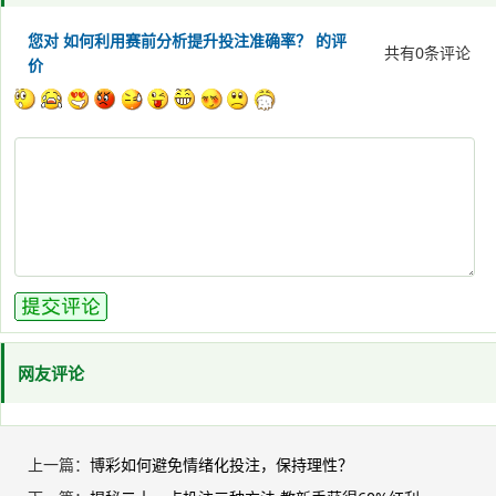
您对 如何利用赛前分析提升投注准确率？ 的评
共有
0
条评论
价
网友评论
上一篇：
博彩如何避免情绪化投注，保持理性？