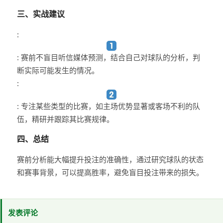
三、实战建议
:
: 赛前不盲目听信媒体预测，结合自己对球队的分析，判
断实际可能发生的情况。
:
: 专注某些类型的比赛，如主场优势显著或客场不利的队
伍，精研并跟踪其比赛规律。
四、总结
赛前分析能大幅提升投注的准确性，通过研究球队的状态
和赛事背景，可以提高胜率，避免盲目投注带来的损失。
发表评论