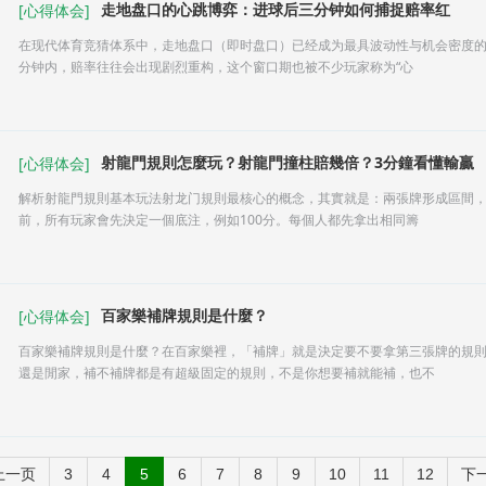
走地盘口的心跳博弈：进球后三分钟如何捕捉赔率红
[
心得体会
]
在现代体育竞猜体系中，走地盘口（即时盘口）已经成为最具波动性与机会密度
分钟内，赔率往往会出现剧烈重构，这个窗口期也被不少玩家称为“心
射龍門規則怎麼玩？射龍門撞柱賠幾倍？3分鐘看懂輸贏
[
心得体会
]
解析射龍門規則基本玩法射龙门規則最核心的概念，其實就是：兩張牌形成區間
前，所有玩家會先決定一個底注，例如100分。每個人都先拿出相同籌
百家樂補牌規則是什麼？
[
心得体会
]
百家樂補牌規則是什麼？在百家樂裡，「補牌」就是決定要不要拿第三張牌的規
還是閒家，補不補牌都是有超級固定的規則，不是你想要補就能補，也不
上一页
3
4
5
6
7
8
9
10
11
12
下