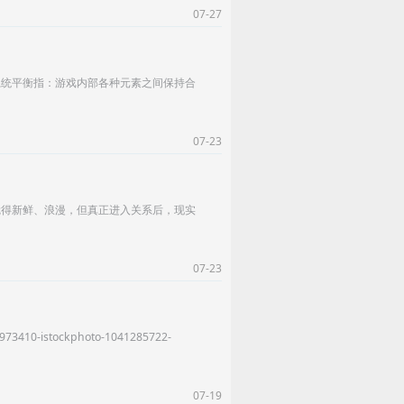
07-27
系统平衡指：游戏内部各种元素之间保持合
07-23
觉得新鲜、浪漫，但真正进入关系后，现实
07-23
0-istockphoto-1041285722-
07-19