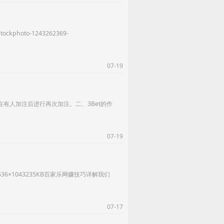
photo-1243262369-
07-19
：在有人加注后进行再次加注。二、3Bet的作
07-19
6x10431536×1043235KB百家乐网赚技巧详解我们
07-17