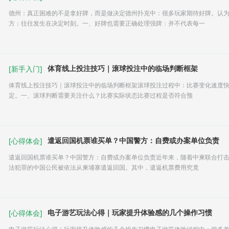
德州：真正困难的不是拿好牌，而是做决定德州扑克中：很多玩家期待好牌。认
方：往往发生在决定时刻。一、好牌也需要正确处理强牌：并不代表每一
体育线上投注技巧｜滚球投注中的临场判断框架
[
新手入门
]
体育线上投注技巧｜滚球投注中的临场判断框架滚球投注过程中：比赛变化速度
定。一、滚球判断需要关注什么？比赛实际状态比赛过程是否符合预
遣返回国机票谁买单？中国警方：自费或办案单位负责
[
心得体会
]
遣返回国机票谁买单？中国警方：自费或办案单位负责近年来，随着中柬联合打
法犯罪的中国公民被依法从柬埔寨遣返回国。其中，遣返机票费用究竟
电子游艺玩法心得｜玩家提升体验感的几个操作习惯
[
心得体会
]