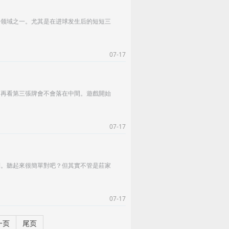
的领域之一。尤其是在进球发生后的短短三
07-17
，再看第三張牌會不會落在中間。遊戲開始
07-17
則。聽起來很簡單對吧？但其實不管是莊家
07-17
一页
尾页