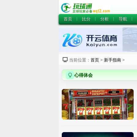
首页
比分
分析
导航
当前位置：
首页
>
新手指南
>
心得体会