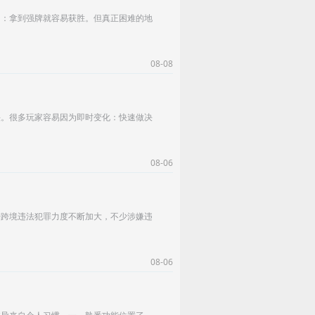
为：拿到强牌就容易获胜。但真正困难的地
08-08
快。很多玩家容易因为即时变化：快速做决
08-06
击跨境违法犯罪力度不断加大，不少涉嫌违
08-06