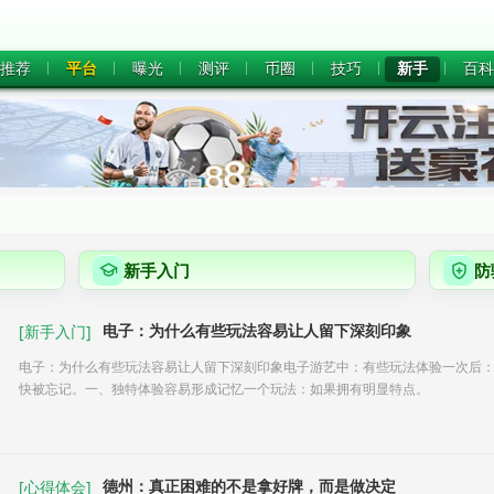
推荐
平台
曝光
测评
币圈
技巧
新手
百科
新手入门
防
电子：为什么有些玩法容易让人留下深刻印象
[
新手入门
]
电子：为什么有些玩法容易让人留下深刻印象电子游艺中：有些玩法体验一次后
快被忘记。一、独特体验容易形成记忆一个玩法：如果拥有明显特点。
德州：真正困难的不是拿好牌，而是做决定
[
心得体会
]