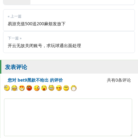
« 上一篇
易游充值500送200麻烦发放下
下一篇 »
开云无故关闭账号，求玩球通出面处理
发表评论
您对 bet9黑款不给出 的评价
共有
0
条评论