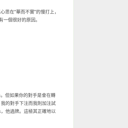
心思在“華而不實”的慢打上，
有一個很好的原因。
舉。但如果你的對手是會在轉
h。我的對手下注而我則加注試
s，他過牌。這極其正確地以