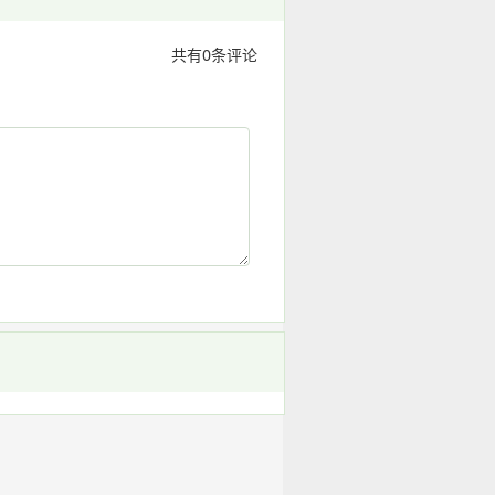
共有
0
条评论