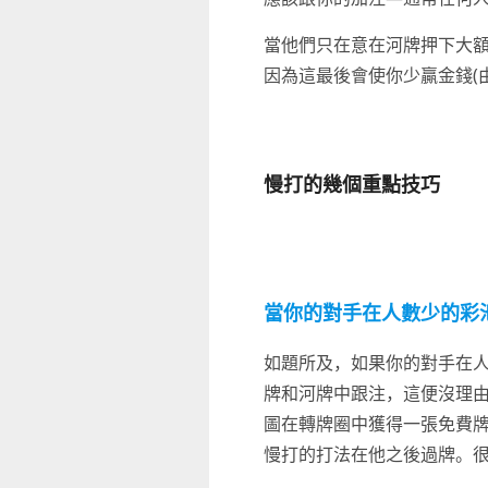
當他們只在意在河牌押下大額
因為這最後會使你少贏金錢(
慢打的幾個重點技巧
當你的對手在人數少的彩
如題所及，如果你的對手在
牌和河牌中跟注，這便沒理由支
圖在轉牌圈中獲得一張免費牌
慢打的打法在他之後過牌。