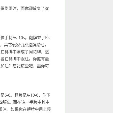
羅得到兩注，而你卻放棄了從
As-10s。翻牌來了Ks-
s，其它玩家仍然過牌給他，
後在轉牌中湊成了同花牌，這
不會在轉牌中跟注。你擁有最
的加注？忘記這些吧，盡你可
6。翻牌是A-10-6，你下
四張6。而在這一手牌中其中
跟注。如果你在轉牌中用上慢