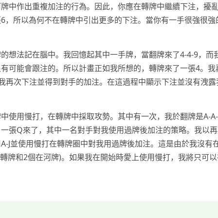
河牌中作出重複加注的行為。因此，你應在轉牌中繼續下注，擾
張6，所以為何不在轉牌中引出更多的下注。當你有一手很強很強
的想法記在腦中。我回憶起其中一手牌，當翻牌來了4-4-9，而我
很有可能會跟注的。所以計畫正如我所想的，轉牌來了一張4。我
。我再次下注並得到對手的加注。在這過程中顯示下注並沒有洩露
中使用慢打，在轉牌中採取攻勢。其中有一次，我於翻牌是A-A-
，一張Q來了，其中一名對手對我使用過牌後加注的策略。我以再
A-J並使用慢打在轉牌圈中對我用過牌後加注。這是由於我沒有
在轉牌和2個在河牌)。如果我在開始時愛上使用慢打，我將只可