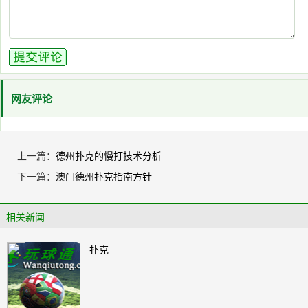
网友评论
上一篇：
德州扑克的慢打技术分析
下一篇：
澳门德州扑克指南方针
相关新闻
扑克