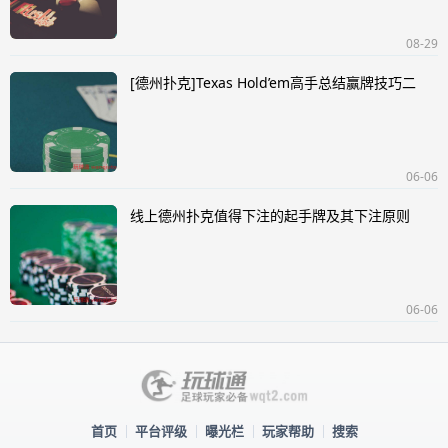
08-29
[德州扑克]Texas Hold’em高手总结赢牌技巧二
06-06
线上德州扑克值得下注的起手牌及其下注原则
06-06
首页
平台评级
曝光栏
玩家帮助
搜索