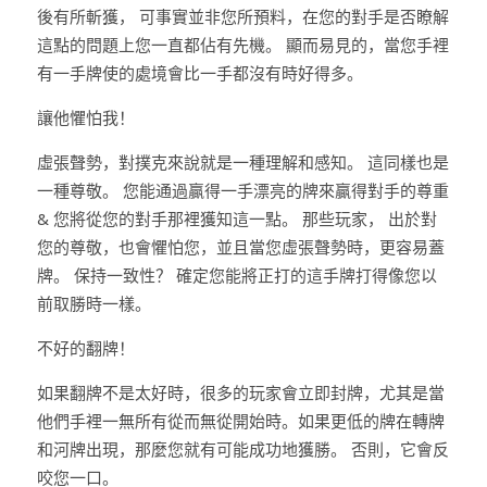
後有所斬獲， 可事實並非您所預料，在您的對手是否瞭解
這點的問題上您一直都佔有先機。 顯而易見的，當您手裡
有一手牌使的處境會比一手都沒有時好得多。
讓他懼怕我！
虛張聲勢，對撲克來說就是一種理解和感知。 這同樣也是
一種尊敬。 您能通過贏得一手漂亮的牌來贏得對手的尊重
& 您將從您的對手那裡獲知這一點。 那些玩家， 出於對
您的尊敬，也會懼怕您，並且當您虛張聲勢時，更容易蓋
牌。 保持一致性？ 確定您能將正打的這手牌打得像您以
前取勝時一樣。
不好的翻牌！
如果翻牌不是太好時，很多的玩家會立即封牌，尤其是當
他們手裡一無所有從而無從開始時。如果更低的牌在轉牌
和河牌出現，那麼您就有可能成功地獲勝。 否則，它會反
咬您一口。