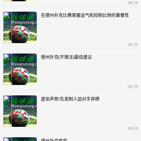
08-29
在德州扑克比赛掌握运气和控制比例的重要性
08-29
德州扑克(不限注)最佳建议
08-29
虚张声势!先发制人迫对手弃牌
08-29
德州扑克偷鸡