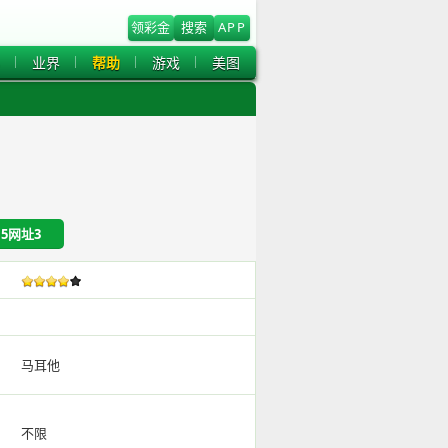
领彩金
搜索
APP
业界
帮助
游戏
美图
H5网址3
马耳他
不限