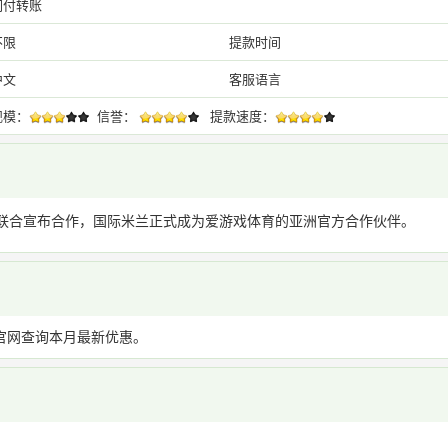
闪付转账
不限
提款时间
中文
客服语言
规模：
信誉：
提款速度：
联合宣布合作，国际米兰正式成为爱游戏体育的亚洲官方合作伙伴。
官网查询本月最新优惠。