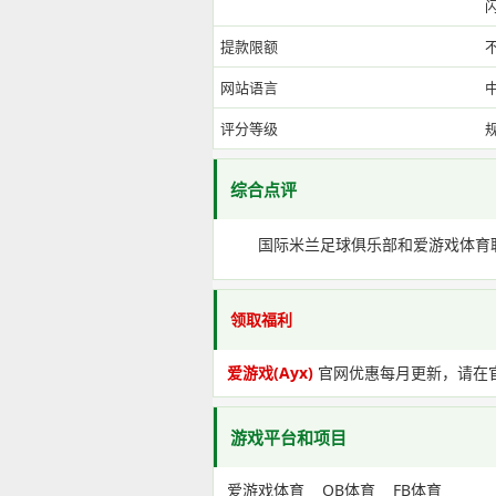
提款限额
网站语言
评分等级
综合点评
国际米兰足球俱乐部和爱游戏体育
领取福利
爱游戏(Ayx)
官网优惠每月更新，请在
游戏平台和项目
爱游戏体育 OB体育 FB体育