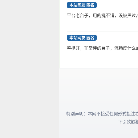
本站网友 匿名
平台老台子，用的挺不错，没被黑过,
本站网友 匿名
整挺好，非常棒的台子，流畅度什么
特别声明：本网不接受任何形式投注
下引致触