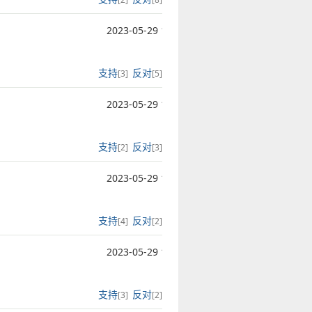
2023-05-29 16:00:04
支持
反对
[
3
]
[
5
]
2023-05-29 14:23:05
支持
反对
[
2
]
[
3
]
2023-05-29 14:16:45
支持
反对
[
4
]
[
2
]
2023-05-29 14:15:12
支持
反对
[
3
]
[
2
]