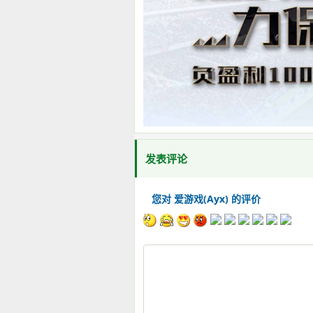
发表评论
您对 爱游戏(Ayx) 的评价