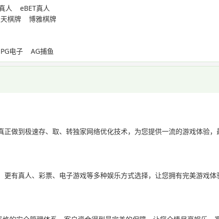
真人 eBET真人
天天棋牌 博雅棋牌
PG电子 AG捕鱼
真正做到极速存、取、转独家网络优化技术，为您提供一流的游戏体验，
，更有真人、彩票、电子游戏等多种娱乐方式选择，让您拥有完美游戏体