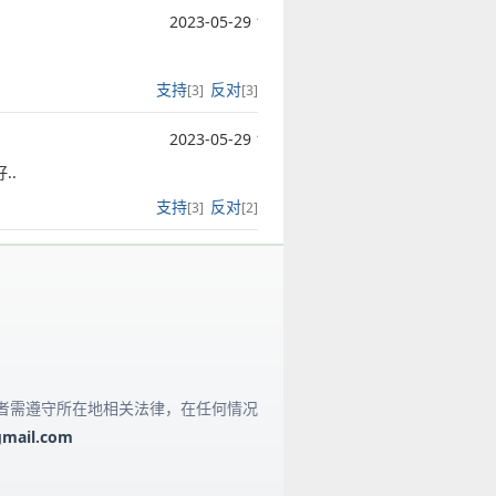
2023-05-29 14:05:34
支持
反对
[
3
]
[
3
]
2023-05-29 13:31:19
..
支持
反对
[
3
]
[
2
]
者需遵守所在地相关法律，在任何情况
mail.com