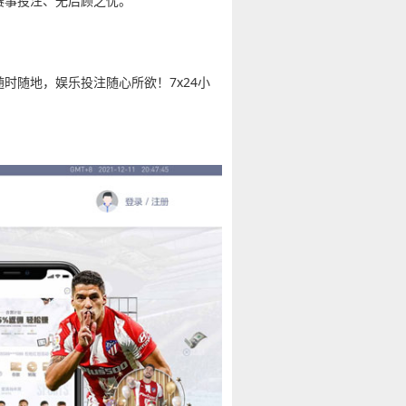
赛事投注、无后顾之忧。
随时随地，娱乐投注随心所欲！7x24小