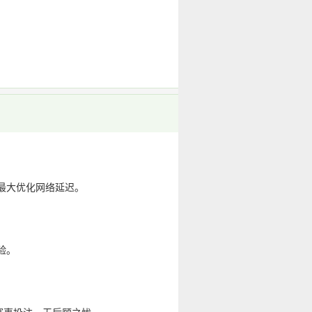
最大优化网络延迟。
验。