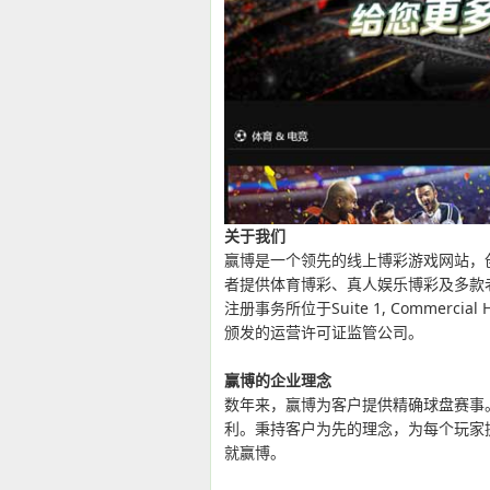
关于我们
赢博是一个领先的线上博彩游戏网站，
者提供体育博彩、真人娱乐博彩及多款老虎机
注册事务所位于Suite 1, Commercial H
颁发的运营许可证监管公司。
赢博的企业理念
数年来，赢博为客户提供精确球盘赛事
利。秉持客户为先的理念，为每个玩家提
就赢博。