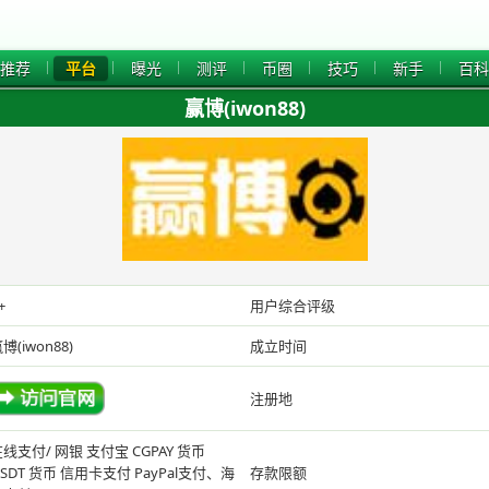
推荐
平台
曝光
测评
币圈
技巧
新手
百科
赢博(iwon88)
+
用户综合评级
博(iwon88)
成立时间
注册地
线支付/ 网银 支付宝 CGPAY 货币
SDT 货币 信用卡支付 PayPal支付、海
存款限额