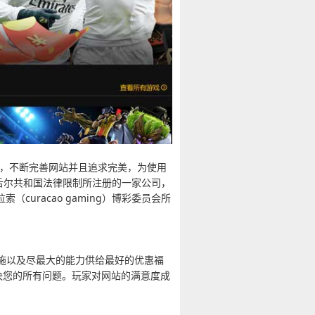
才，不断完善网站并且追求完美，为使用
家受塞舌尔共和国法律限制所注册的一家公司，
一家持有库拉索（curacao gaming）博彩委员会所
施以及尽最大的能力供给最好的优惠福
解决您的所有问题。玩家对网站的满意度成