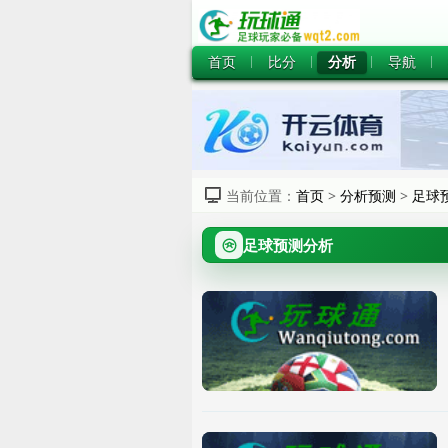
首页
比分
分析
导航
当前位置：
首页
>
分析预测
>
足球
足球预测分析