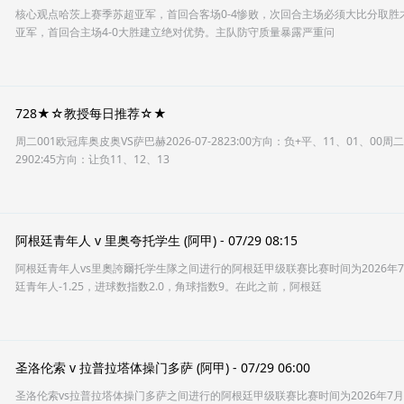
核心观点哈茨上赛季苏超亚军，首回合客场0-4惨败，次回合主场必须大比分取
亚军，首回合主场4-0大胜建立绝对优势。主队防守质量暴露严重问
728★☆教授每日推荐☆★
周二001欧冠库奥皮奥VS萨巴赫2026-07-2823:00方向：负+平、11、01、00周
2902:45方向：让负11、12、13​​​
阿根廷青年人 v 里奥夸托学生 (阿甲) - 07/29 08:15
阿根廷青年人vs里奧誇爾托学生隊之间进行的阿根廷甲级联赛比赛时间为2026年7月
廷青年人-1.25，进球数指数2.0，角球指数9。在此之前，阿根廷
圣洛伦索 v 拉普拉塔体操门多萨 (阿甲) - 07/29 06:00
圣洛伦索vs拉普拉塔体操门多萨之间进行的阿根廷甲级联赛比赛时间为2026年7月2