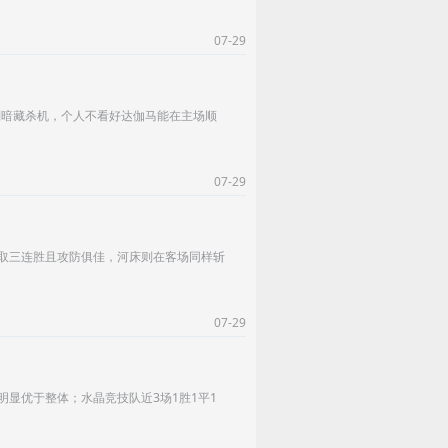
07-29
则暗藏杀机，个人不看好达伽马能在主场顺
07-29
主场豪取三连胜且攻防俱佳，河床则在客场同样斩
07-29
明显优于整体；水晶竞技队近3场1胜1平1