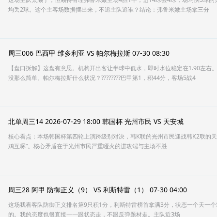
均丢2球。这个主客场数据摆出来，不追主队追谁？结论：弗鲁米嫩主场拿三分
周三006 巴西甲 维多利亚 VS 帕尔梅拉斯 07-30 08:30
【盘口拆解】这盘有意思。机构开出客让半球中低水，即时水位稳定在1.90左右
没那么简单。帕尔梅拉斯什么状况？????????巴甲第1，积44分，客场5战4
北单周三14 2026-07-29 18:00 韩国杯 光州市民 VS 天安城
核心看点：本场韩国杯第四轮上演跨级别对决，韩K联的光州市民迎战韩K2联的天
鸡互啄”。核心矛盾在于光州市民严重哑火的进攻端与主场不胜
周三28 阿甲 防御正义（9） VS 利斯特雷（1） 07-30 04:00
这场我看客队防御正义排名第9只积1分，利斯特雷榜首拿满3分，状态一个天一
的。我的态度也很直接——跟状态走，不跟反弹题材走。主队近3场