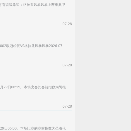
胜才有晋级希望；格拉兹风暴风暴上赛季奥甲
07-28
二002欧冠哈茨VS格拉兹风暴风暴2026-07-
07-28
29日08:15。本场比赛的赛前指数为阿根
07-28
9日06:00。本场比赛的赛前指数为圣洛伦