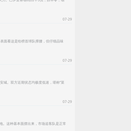
07-29
。表面看这是给榜首球队撑腰，但仔细品味
07-29
安城。双方近期状态均极度低迷，堪称“菜
07-29
个地。这种基本面摆出来，市场追客队是正常