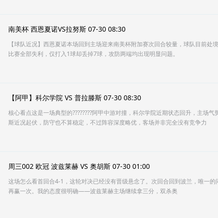
南美杯 西恩夏诺VS拉努斯 07-30 08:30
【球队近况】西恩夏诺本场回到主场迎来南美杯附加赛次回合较量，球队目前处境
比赛全部失利，仅打入1球却丢掉7球，攻防两端均出现明显问题。
【阿甲】科尔学院 VS 普拉滕斯 07-30 08:30
核心看点这是一场典型的????????阿甲中游对撞，科尔学院近期状态回升，主
斯近况起伏，防守也不算稳定，不过阵容深度略优，客场并非完全没有竞争力
周三002 欧冠 波兹莱赫 VS 奥胡斯 07-30 01:00
这场怎么看首回合4-1，这轮对决已经没有晋级悬念了。次回合回到波兰，唯一
再赢一次。我的态度很明确——波兹莱赫主场继续拿三分，双杀奥