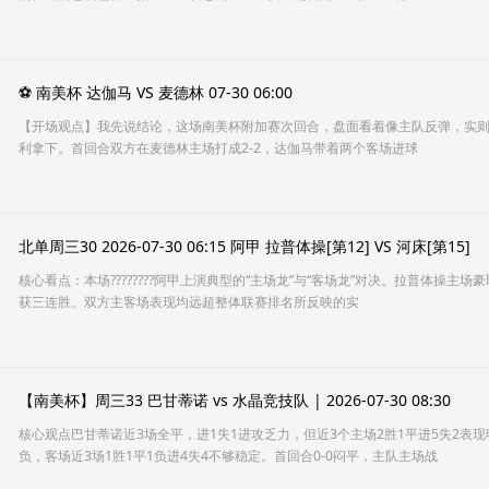
⚽ 南美杯 达伽马 VS 麦德林 07-30 06:00
【开场观点】我先说结论，这场南美杯附加赛次回合，盘面看着像主队反弹，实
利拿下。首回合双方在麦德林主场打成2-2，达伽马带着两个客场进球
北单周三30 2026-07-30 06:15 阿甲 拉普体操[第12] VS 河床[第15]
核心看点：本场????????阿甲上演典型的“主场龙”与“客场龙”对决。拉普体操
获三连胜。双方主客场表现均远超整体联赛排名所反映的实
【南美杯】周三33 巴甘蒂诺 vs 水晶竞技队 | 2026-07-30 08:30
核心观点巴甘蒂诺近3场全平，进1失1进攻乏力，但近3个主场2胜1平进5失2表现
负，客场近3场1胜1平1负进4失4不够稳定。首回合0-0闷平，主队主场战