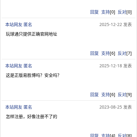
回复
支持
[
0
]
反对
[
0
]
本站网友 匿名
2025-12-22 发表
玩球通只提供正确官网地址
回复
支持
[
6
]
反对
[
7
]
本站网友 匿名
2025-12-18 发表
这是正版易胜博吗？安全吗？
回复
支持
[
6
]
反对
[
9
]
本站网友 匿名
2023-08-25 发表
怎样注册，好像注册不了的
回复
支持
[
4
]
反对
[
8
]