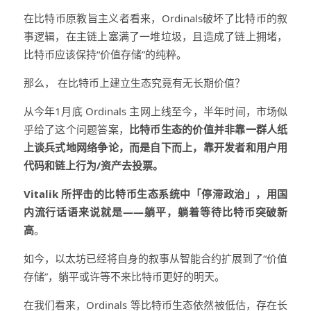
在比特币原教旨主义者看来，Ordinals破坏了比特币的叙
事逻辑，在主链上塞满了一堆垃圾，且造成了链上拥堵，
比特币应该保持“价值存储”的纯粹。
那么， 在比特币上建立生态究竟有无长期价值？
从今年1月底 Ordinals 主网上线至今，半年时间，市场似
乎给了这个问题答案，
比特币生态的价值并非靠一群人纸
上谈兵式地网络争论，而是自下而上，靠开发者和用户用
代码和链上行为/资产去投票。
Vitalik 所抨击的比特币生态系统中「停滞政治」，用国
内流行话语来说就是——躺平，躺着等待比特币突破新
高
。
如今，以太坊已经将自身的叙事从智能合约扩展到了“价值
存储”，躺平或许等不来比特币更好的明天。
在我们看来，Ordinals 等比特币生态依然被低估，存在长