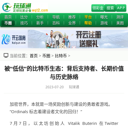
领彩金
搜索
APP
首页
比分
分析
导航
推荐
平台
曝光
测评
币圈
技巧
新手
百科
业界
帮助
游戏
美图
当前位置：
首页
>
币圈
>
比特币
>
被“低估”的比特币生态：背后支持者、长期价值
与历史脉络
2023-07-20 玩球通
加密世界，本就是一场奖励创新与建设的勇敢者游戏。
“Ordinals 标志着建设者文化的回归！”
7月7日，以太坊创始人 Vitalik Buterin 在Twitter