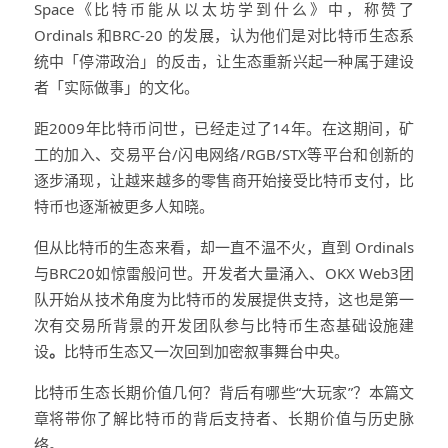
Space《比特币能从以太坊学到什么》中，称赞了
Ordinals 和BRC-20 的发展，认为他们是对比特币生态系
统中「停滞政治」的反击，让生态重新兴起一种属于建设
者「实际做事」的文化。
距2009年比特币问世，已经走过了14年。在这期间，矿
工的加入、交易平台/闪电网络/RGB/STX等平台和创新的
逐步涌现，让越来越多的零售商开始接受比特币支付，比
特币也逐渐被更多人知晓。
但从比特币的生态来看，却一直不温不火，直到 Ordinals
与BRC20如惊雷般问世。开发者大量涌入、OKX Web3团
队开始从技术角度为比特币的发展提供支持，这也是第一
次有交易所背景的开发团队参与比特币生态基础设施建
设
。
比特币生态又一次回到加密叙事舞台中央。
比特币生态长期价值几何？背后有哪些“大玩家”？本篇文
章将带你了解比特币的背后支持者、长期价值与历史脉
络。