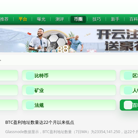
推荐
平台
曝光
测评
币圈
技巧
新手
百科
>
比特币
区
矿业
人
法规
百
BTC盈利地址数量达22个月以来低点
Glassnode数据显示，BTC盈利地址数量（7日MA）为23354,141.250，达2