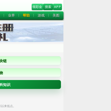
领彩金
搜索
APP
业界
帮助
游戏
美图
块链
物
科知识
2个月以来低点。