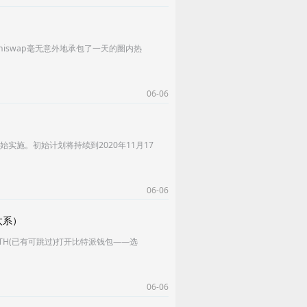
niswap毫无意外地承包了一天的圈内热
06-06
开始实施。初始计划将持续到2020年11月17
06-06
太系）
买ETH(已有可跳过)打开⽐特派钱包——选
06-06