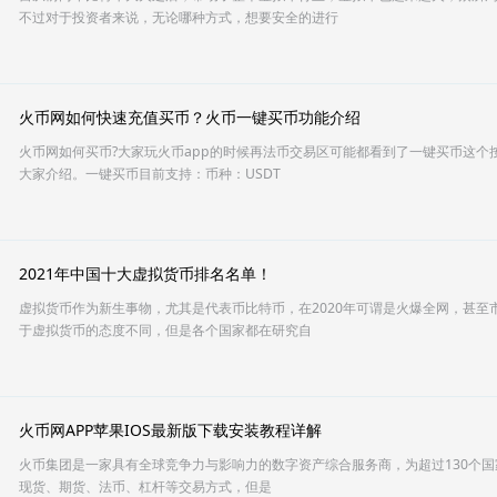
不过对于投资者来说，无论哪种方式，想要安全的进行
火币网如何快速充值买币？火币一键买币功能介绍
火币网如何买币?大家玩火币app的时候再法币交易区可能都看到了一键买币这个
大家介绍。一键买币目前支持：币种：USDT
2021年中国十大虚拟货币排名名单！
虚拟货币作为新生事物，尤其是代表币比特币，在2020年可谓是火爆全网，甚至
于虚拟货币的态度不同，但是各个国家都在研究自
火币网APP苹果IOS最新版下载安装教程详解
火币集团是一家具有全球竞争力与影响力的数字资产综合服务商，为超过130个
现货、期货、法币、杠杆等交易方式，但是