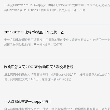
什么是Uniswap？Uniswap是2018年11月发布在以太坊主网上的去中心化交易
前Uniswap在DeFiPluses上拍名第11位，较之前有下降。不同
2011-2021年比特币k线图十年走势一览
十年之间比特币价格可谓是发生了天翻地覆的变化，肯定有很多人对比特币十年走
线图又被叫做蜡烛图，从一根K线里，我们可
狗狗币怎么买？DOGE/狗狗币买入和交易教程
最近狗狗币的热度可谓是有目共睹，把时间拉长到近1年，涨幅更是惊人的达到16
块，到现在就变成了161万，这样惊人的回报率难怪
十大虚拟币交易平台app汇总！
自从前两年比特币大火之后，带动了整个虚拟币行业，虚拟币也越来越火，众所