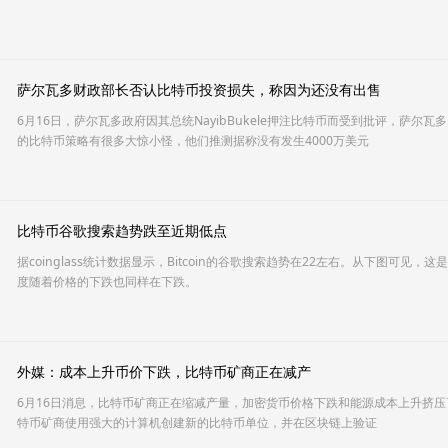
萨尔瓦多财政部长否认比特币投资损失，称因为还没有出售
6月16日，萨尔瓦多政府因其总统NayibBukele押注比特币而受到批评，萨尔瓦多财政
的比特币策略有很多大惊小怪，他们推测据称没有发生4000万美元
比特币谷歌搜索趋势跌至近期低点
据coinglass统计数据显示，Bitcoin的谷歌搜索趋势在22左右。从下图可
度随着价格的下跌也同样在下跌。
外媒：成本上升币价下跌，比特币矿商正在减产
6月16日消息，比特币矿商正在缩减产量，加密货币价格下跌和能源成本上升挤
特币矿商使用强大的计算机创建新的比特币单位，并在区块链上验证