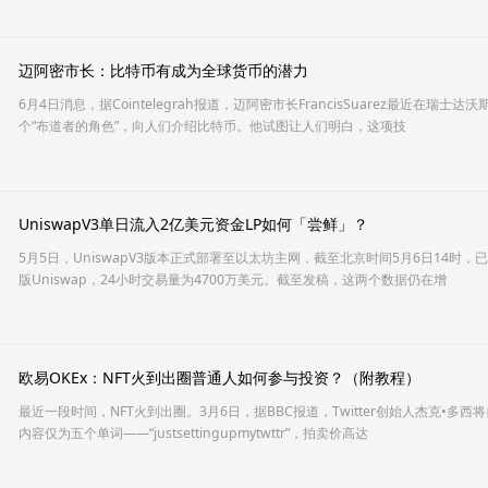
迈阿密市长：比特币有成为全球货币的潜力
6月4日消息，据Cointelegrah报道，迈阿密市长FrancisSuarez最近在
个“布道者的角色”，向人们介绍比特币。他试图让人们明白，这项技
UniswapV3单日流入2亿美元资金LP如何「尝鲜」？
5月5日，UniswapV3版本正式部署至以太坊主网，截至北京时间5月6日14时，
版Uniswap，24小时交易量为4700万美元。截至发稿，这两个数据仍在增
欧易OKEx：NFT火到出圈普通人如何参与投资？（附教程）
最近一段时间，NFT火到出圈。3月6日，据BBC报道，Twitter创始人杰克•多
内容仅为五个单词——“justsettingupmytwttr”，拍卖价高达