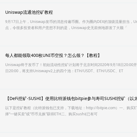
Uniswap流通池挖矿教程
9月17日上午，Uniswap发币的消息传遍币圈。作为圈内DEX的顶级流量担当，U
点，令很多投资者和用户意想不到的是，Uniswap史无前例地群发了大额「
每人都能领取400枚UNI币空投？怎么领？【教程】
Uniswap终于发币了！初始流动性挖矿计划将于北京时间2020年9月18日20:00
日20:00，将支持Uniswapv2上的四个池：ETH/USDT、ETH/USDC、ET
【DeFi挖矿-SUSHI】使用比特派钱包bitpie参与寿司SUSHI挖矿（以
以下是挖矿教程（比特派钱包已支持，下载地址：http://bitpie.com）一、购
择“⼀键买卖”或“币币兑换”获得ETH二、购买sushi(已有可