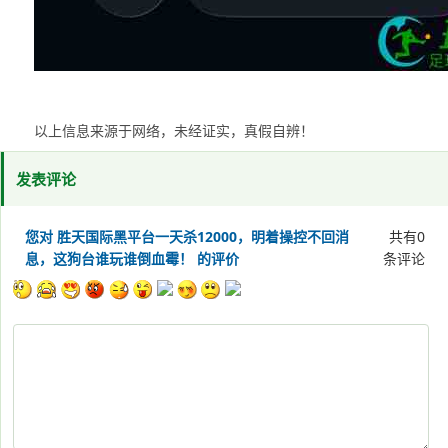
以上信息来源于网络，未经证实，真假自辨！
发表评论
您对 胜天国际黑平台一天杀12000，明着操控不回消
共有
0
息，这狗台谁玩谁倒血霉！ 的评价
条评论