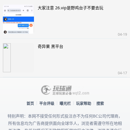
大家注意 26.vip是野鸡台子不要去玩
04-19
奇异果 黑平台
04-17
首页
平台评级
曝光栏
玩家帮助
搜索
特别声明：本网不接受任何形式投注亦不为任何BC公司代理商，
所有信息均为广告商提供面向全球华人，浏览者需遵守所在地相