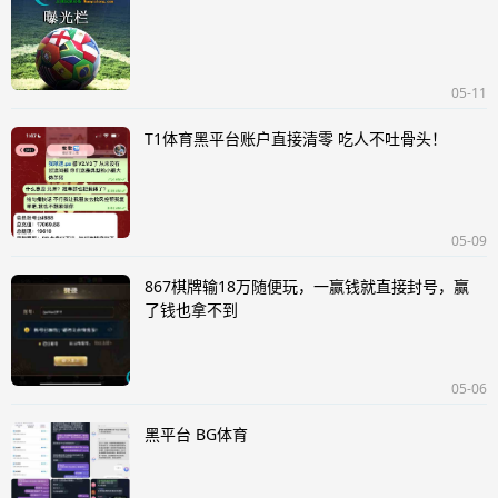
05-11
T1体育黑平台账户直接清零 吃人不吐骨头！
05-09
867棋牌输18万随便玩，一赢钱就直接封号，赢
了钱也拿不到
05-06
黑平台 BG体育